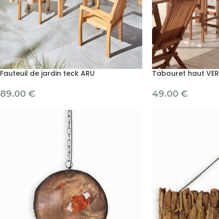
Fauteuil de jardin teck ARU
Tabouret haut VER
89.00
€
49.00
€