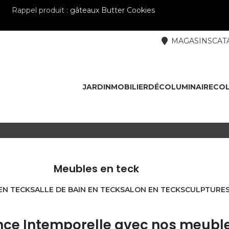
Rappel produit :
gâteaux Butter Cookies
MAGASINS
CAT
JARDIN
MOBILIER
DÉCO
LUMINAIRE
COL
Meubles en teck
EN TECK
SALLE DE BAIN EN TECK
SALON EN TECK
SCULPTURES
nce Intemporelle avec nos meuble