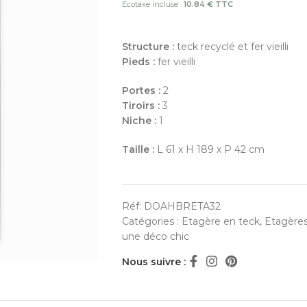
Ecotaxe incluse :
10.84 € TTC
Structure :
teck recyclé et fer vieilli
Pieds :
fer vieilli
Portes :
2
Tiroirs :
3
Niche :
1
Taille :
L 61 x H 189 x P 42 cm
Réf:
DOAHBRETA32
Catégories :
Etagère en teck
,
Etagères
une déco chic
Nous suivre :