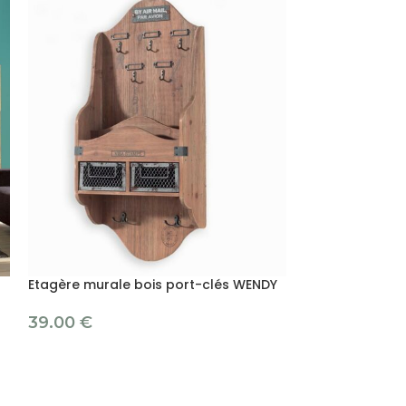
Etagère murale bois port-clés WENDY
Etagère sapin e
39.00
€
389.00
€