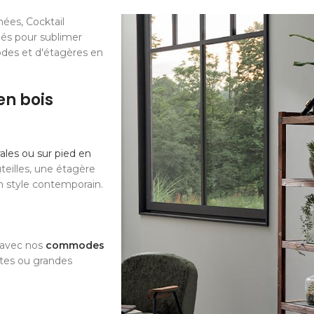
ées, Cocktail
iés pour sublimer
odes et d'étagères en
en bois
les ou sur pied en
teilles, une étagère
n style contemporain.
e avec nos
commodes
ites ou grandes