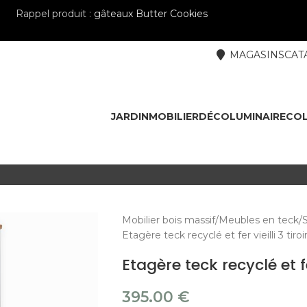
Rappel produit :
gâteaux Butter Cookies
MAGASINS
CAT
JARDIN
MOBILIER
DÉCO
LUMINAIRE
COL
Mobilier bois massif
Meubles en teck
Etagère teck recyclé et fer vieilli 3 t
Etagère teck recyclé et f
395.00
€