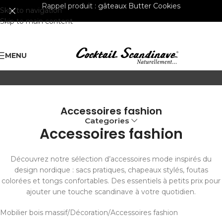
Rappel produit :
gâteaux Butter Cookies
Skip to navigation
Skip to main content
MENU
Accessoires fashion
Categories
Accessoires fashion
Découvrez notre sélection d’accessoires mode inspirés du
design nordique : sacs pratiques, chapeaux stylés, foutas
colorées et tongs confortables. Des essentiels à petits prix pour
ajouter une touche scandinave à votre quotidien.
Mobilier bois massif
Décoration
Accessoires fashion