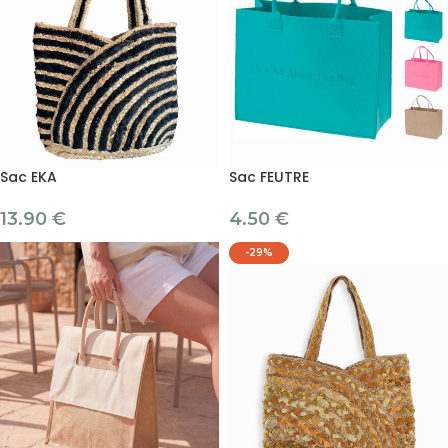
Sac EKA
Sac FEUTRE
13.90
€
4.50
€
-29%