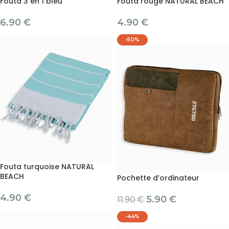
Fouta 3 en 1 bleu
Fouta rouge NATURAL BEACH
6.90
€
4.90
€
-50%
Fouta turquoise NATURAL
BEACH
Pochette d’ordinateur
4.90
€
5.90
€
11.90
€
-44%