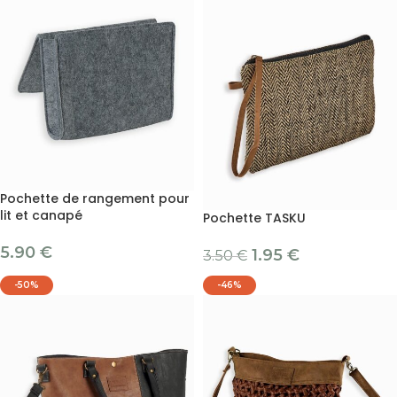
Pochette de rangement pour
lit et canapé
Pochette TASKU
5.90
€
1.95
€
3.50
€
-50%
-46%