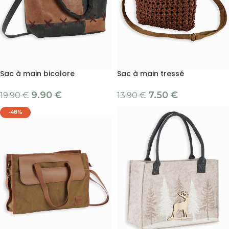
Sac à main bicolore
Sac à main tressé
9.90
€
7.50
€
19.90
€
13.90
€
-48%