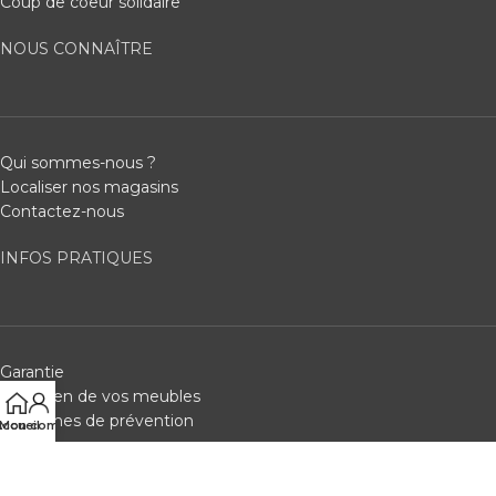
Coup de coeur solidaire
NOUS CONNAÎTRE
Qui sommes-nous ?
Localiser nos magasins
Contactez-nous
INFOS PRATIQUES
Garantie
Entretien de vos meubles
Consignes de prévention
ccueil
Mon compte
SERVICES