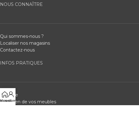
NOUS CONNAÎTRE
Qui sommes-nous ?
Localiser nos magasins
Contactez-nous
INFOS PRATIQUES
Garantie
ccueil
Mon compte
Entretien de vos meubles
Consignes de prévention
SERVICES