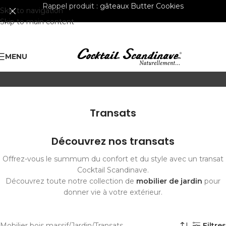
Rappel produit :
gâteaux Butter Cookies
Skip to navigation
Skip to main content
MENU
Transats
Découvrez nos transats
Offrez-vous le summum du confort et du style avec un transat
Cocktail Scandinave.
Découvrez toute notre collection de
mobilier de jardin
pour
donner vie à votre extérieur.
Mobilier bois massif
Jardin
Transats
Filtres