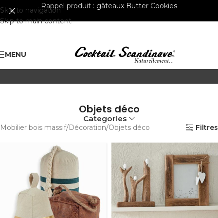
Rappel produit :
gâteaux Butter Cookies
Skip to navigation
Skip to main content
MENU
Objets déco
Categories
Mobilier bois massif
Décoration
Objets déco
Filtres