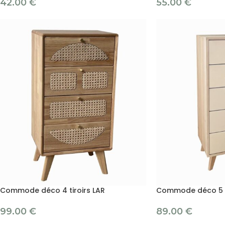
42.00
€
55.00
€
Commode déco 4 tiroirs LAR
Commode déco 5 t
99.00
€
89.00
€