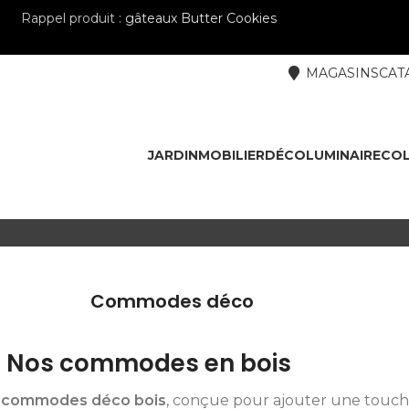
Rappel produit :
gâteaux Butter Cookies
MAGASINS
CAT
JARDIN
MOBILIER
DÉCO
LUMINAIRE
COL
Commodes déco
Nos commodes en bois
e commodes déco bois
, conçue pour ajouter une touch