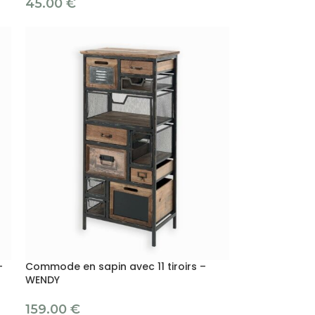
45.00
€
–
Commode en sapin avec 11 tiroirs –
WENDY
159.00
€