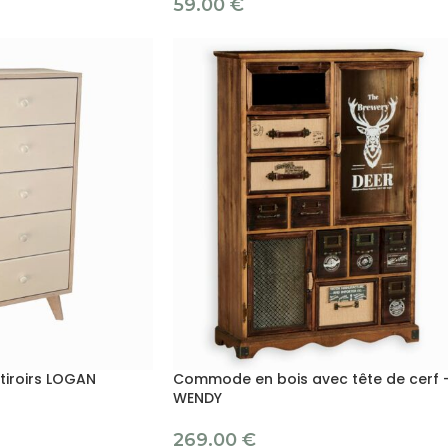
59.00
€
iroirs LOGAN
Commode en bois avec tête de cerf 
WENDY
269.00
€