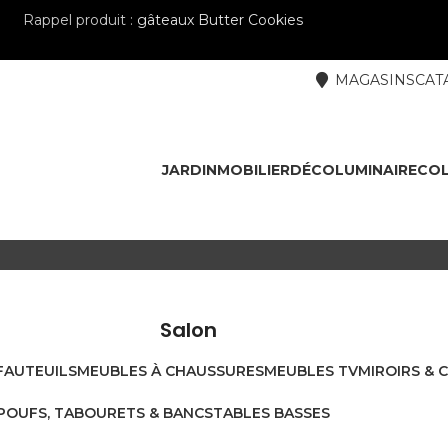
Rappel produit :
gâteaux Butter Cookies
MAGASINS
CAT
JARDIN
MOBILIER
DÉCO
LUMINAIRE
COL
Salon
FAUTEUILS
MEUBLES À CHAUSSURES
MEUBLES TV
MIROIRS & 
POUFS, TABOURETS & BANCS
TABLES BASSES