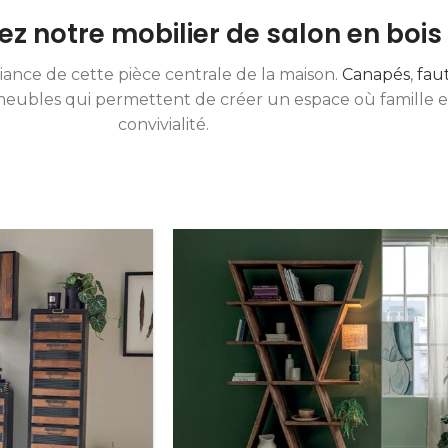
z notre mobilier de salon en bois
iance de cette pièce centrale de la maison.
Canapés
,
fau
s meubles qui permettent de créer un espace où famille 
convivialité.