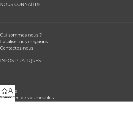
NOUS CONNAÎTRE
Qui sommes-nous ?
Localiser nos magasins
Contactez-nous
INFOS PRATIQUES
Garantie
ccueil
Mon compte
Entretien de vos meubles
Consignes de prévention
SERVICES