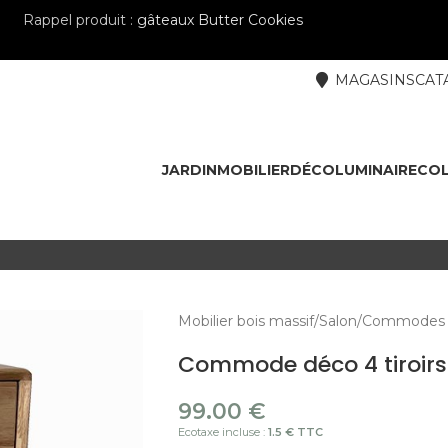
Rappel produit :
gâteaux Butter Cookies
MAGASINS
CAT
JARDIN
MOBILIER
DÉCO
LUMINAIRE
COL
Mobilier bois massif
Salon
Commodes 
Commode déco 4 tiroirs
99.00
€
Ecotaxe incluse :
1.5 € TTC