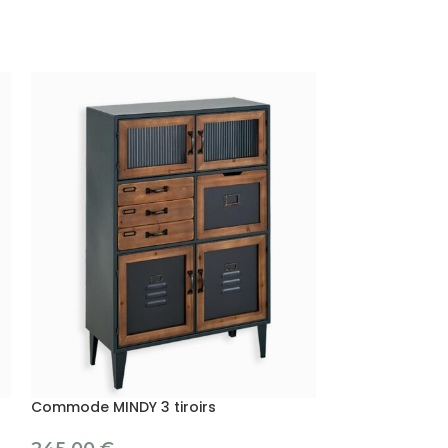
Commode MINDY 3 tiroirs
Commode style
abattant – WE