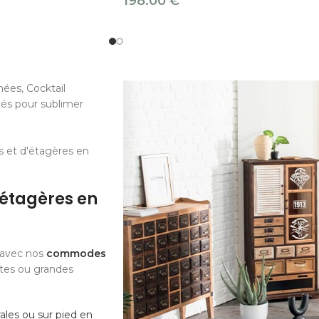
198.00
€
ées, Cocktail
iés pour sublimer
 et d'étagères en
étagères en
e avec nos
commodes
ites ou grandes
les ou sur pied en