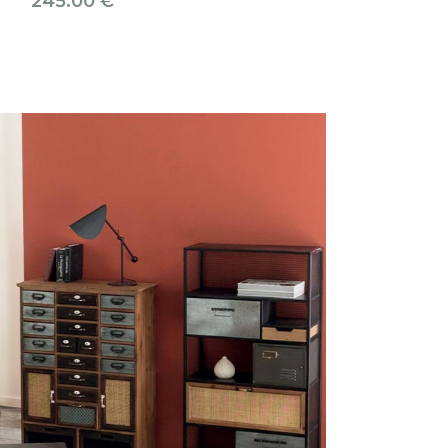
245.00
€
54.00
€