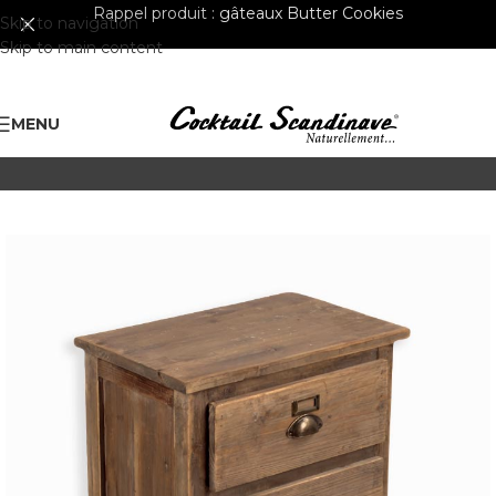
Rappel produit :
gâteaux Butter Cookies
Skip to navigation
Skip to main content
MENU