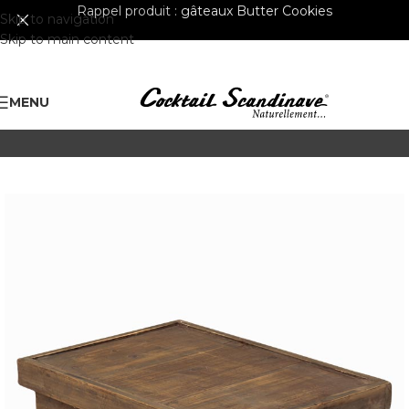
Rappel produit :
gâteaux Butter Cookies
Skip to navigation
Skip to main content
MENU