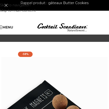
Rappel produit :
gâteaux Butter Cookies
Skip to navigation
Skip to main content
MENU
-58%