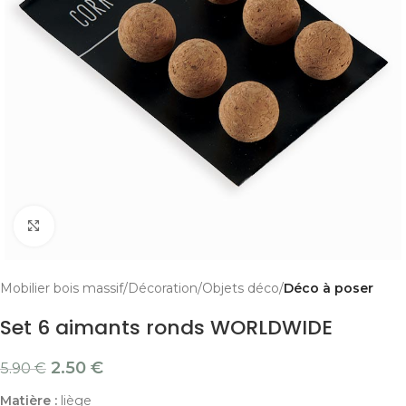
Cliquer pour agrandir
Mobilier bois massif
Décoration
Objets déco
Déco à poser
Set 6 aimants ronds WORLDWIDE
2.50
€
5.90
€
Matière :
liège