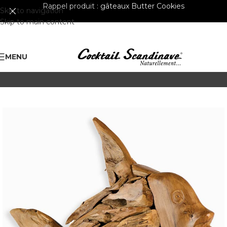
Rappel produit :
gâteaux Butter Cookies
Skip to navigation
Skip to main content
MENU