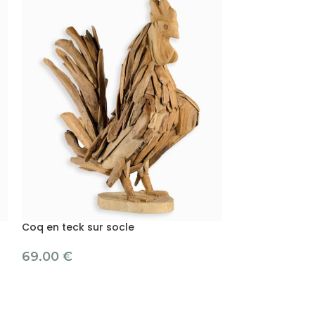
Coq en teck sur socle
Feuille en teck
69.00
€
32.00
€