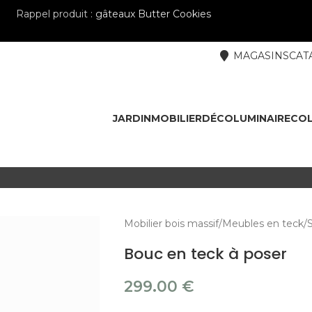
Rappel produit :
gâteaux Butter Cookies
MAGASINS
CAT
JARDIN
MOBILIER
DÉCO
LUMINAIRE
COL
Mobilier bois massif
Meubles en teck
S
Bouc en teck à poser
299.00
€