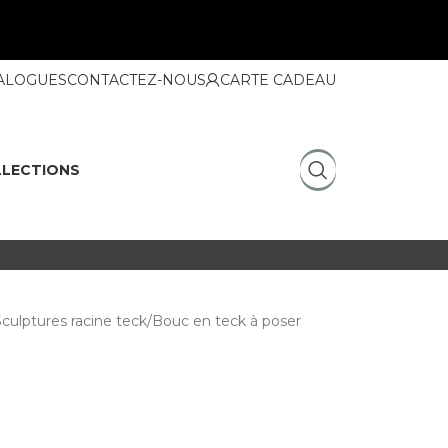
ALOGUES
CONTACTEZ-NOUS
CARTE CADEAU
LECTIONS
culptures racine teck
Bouc en teck à poser