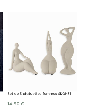
Set de 3 statuettes femmes SKONET
Statue Ile de 
14.90
€
39.00
€