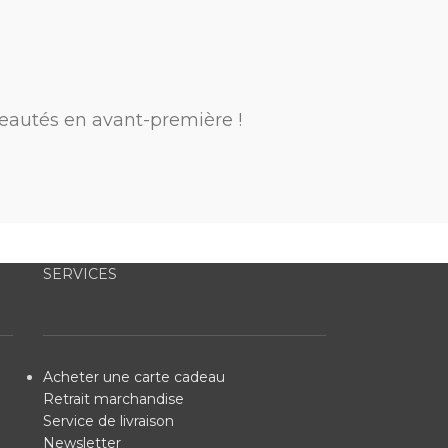
eautés en avant-première !
SERVICES
Acheter une carte cadeau
Retrait marchandise
Service de livraison
Newsletter