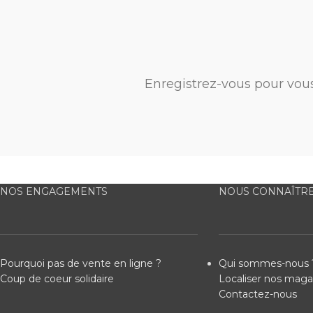
Enregistrez-vous pour vou
NOS ENGAGEMENTS
NOUS CONNAÎTR
Pourquoi pas de vente en ligne ?
Qui sommes-nous 
Coup de coeur solidaire
Localiser nos maga
Contactez-nous