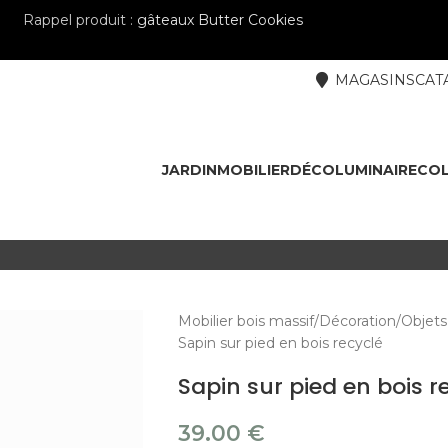
Rappel produit :
gâteaux Butter Cookies
MAGASINS
CAT
JARDIN
MOBILIER
DÉCO
LUMINAIRE
COL
Mobilier bois massif
Décoration
Objets
Sapin sur pied en bois recyclé
Sapin sur pied en bois r
39.00
€