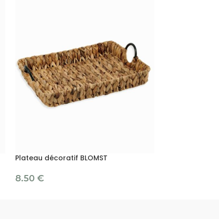
Plateau décoratif BLOMST
Plateau décor
8.50
€
29.00
€