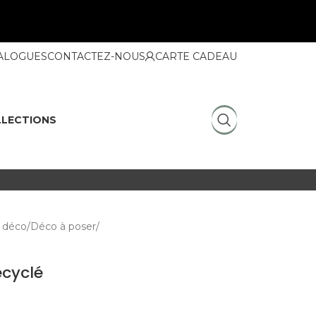
ALOGUES
CONTACTEZ-NOUS
CARTE CADEAU
LECTIONS
 déco
Déco à poser
ecyclé