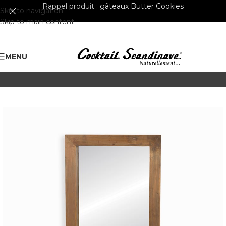
Rappel produit :
gâteaux Butter Cookies
Skip to navigation
Skip to main content
MENU