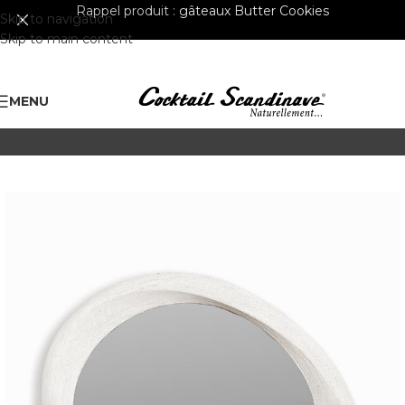
Rappel produit :
gâteaux Butter Cookies
Skip to navigation
Skip to main content
MENU