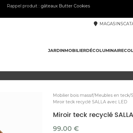
Rappel produit :
gâteaux Butter Cookies
MAGASINS
CAT
JARDIN
MOBILIER
DÉCO
LUMINAIRE
COL
Mobilier bois massif
Meubles en teck
Miroir teck recyclé SALLA avec LED
Miroir teck recyclé SALL
99.00
€