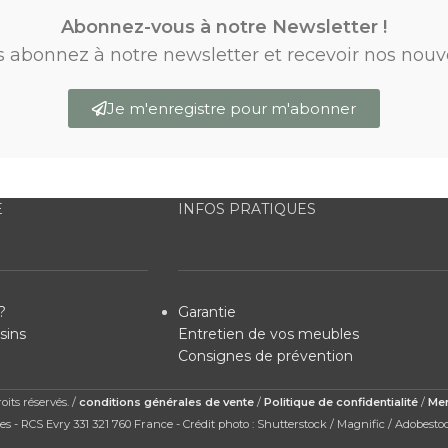
Abonnez-vous à notre Newsletter !
s abonnez à notre newsletter et recevoir nos nouv
Je m'enregistre pour m'abonner
E
INFOS PRATIQUES
?
Garantie
sins
Entretien de vos meubles
Consignes de prévention
its réservés. /
conditions générales de vente
/
Politique de confidentialité
/
Men
s - RCS Evry 331 321 760 France - Crédit photo : Shutterstock / Magnific / Adobesto