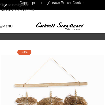
Rappel produit :
gâteaux Butter Cookies
Skip to navigation
Skip to main content
MENU
-34%