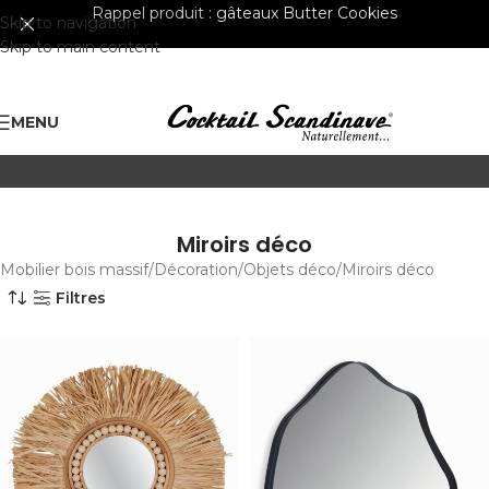
Rappel produit :
gâteaux Butter Cookies
Skip to navigation
Skip to main content
MENU
Miroirs déco
Mobilier bois massif
Décoration
Objets déco
Miroirs déco
Filtres