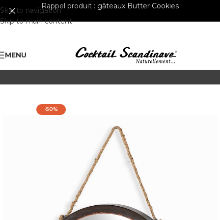
Rappel produit :
gâteaux Butter Cookies
Skip to navigation
Skip to main content
MENU
-50%