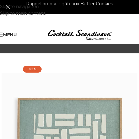
Rappel produit :
gâteaux Butter Cookies
Skip to navigation
Skip to main content
MENU
-56%