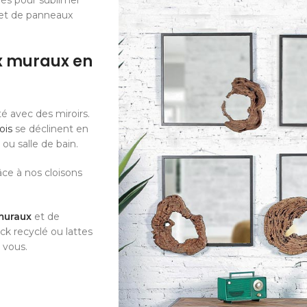
iés pour sublimer
 et de panneaux
x muraux en
é avec des miroirs.
ois
se déclinent en
ou salle de bain.
âce à nos cloisons
muraux
et de
k recyclé ou lattes
 vous.