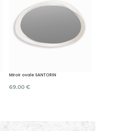
Miroir ovale SANTORIN
Miroir rectangu
69.00
€
4.90
7.90
€