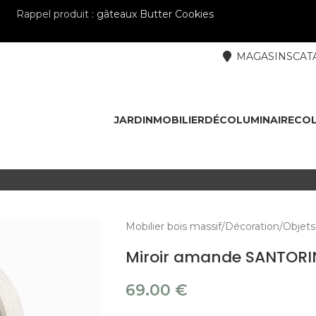
Rappel produit :
gâteaux Butter Cookies
MAGASINS
CAT
JARDIN
MOBILIER
DÉCO
LUMINAIRE
COL
Mobilier bois massif
Décoration
Objets
Miroir amande SANTORI
69.00
€