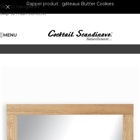
Rappel produit :
gâteaux Butter Cookies
Skip to navigation
Skip to main content
MENU