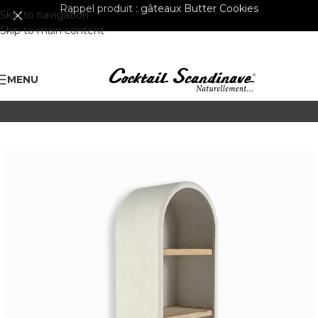
Rappel produit :
gâteaux Butter Cookies
Skip to navigation
Skip to main content
MENU