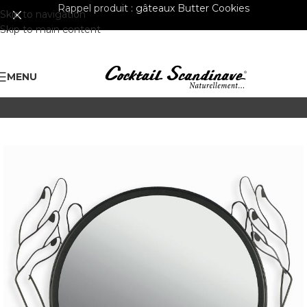
Rappel produit :
gâteaux Butter Cookies
Skip to navigation
Skip to main content
MENU