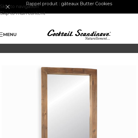
Rappel produit :
gâteaux Butter Cookies
Skip to navigation
Skip to main content
MENU