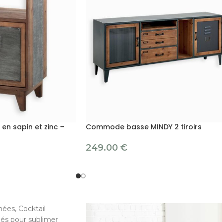
n sapin et zinc –
Commode basse MINDY 2 tiroirs
249.00
€
ées, Cocktail
iés pour sublimer