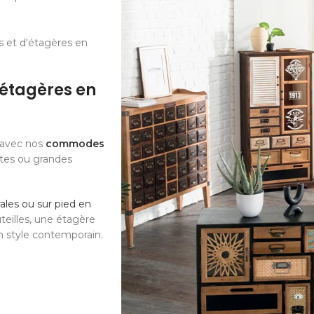
 et d'étagères en
étagères en
e avec nos
commodes
ites ou grandes
les ou sur pied en
teilles, une étagère
n style contemporain.