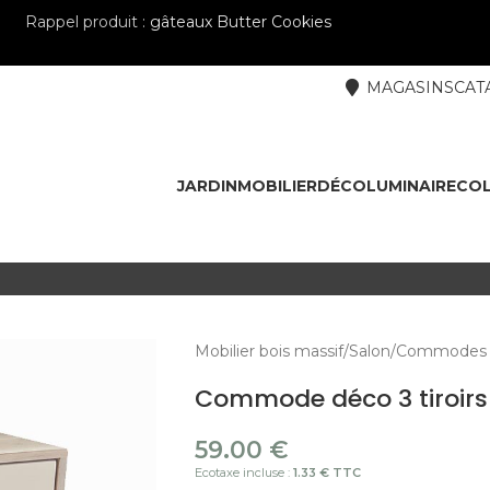
Rappel produit :
gâteaux Butter Cookies
MAGASINS
CAT
JARDIN
MOBILIER
DÉCO
LUMINAIRE
COL
Mobilier bois massif
Salon
Commodes 
Commode déco 3 tiroir
59.00
€
Ecotaxe incluse :
1.33 € TTC