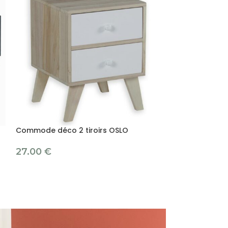
Commode déco 2 tiroirs OSLO
Commode déco 2
27.00
€
42.00
€