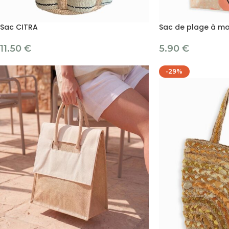
Sac CITRA
Sac de plage à mo
11.50
€
5.90
€
-29%