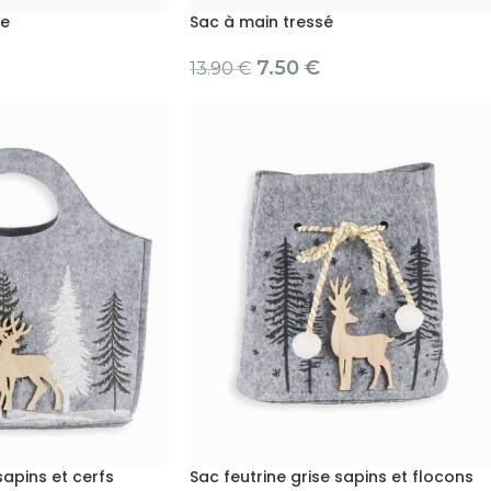
re
Sac à main tressé
7.50
€
13.90
€
sapins et cerfs
Sac feutrine grise sapins et flocons