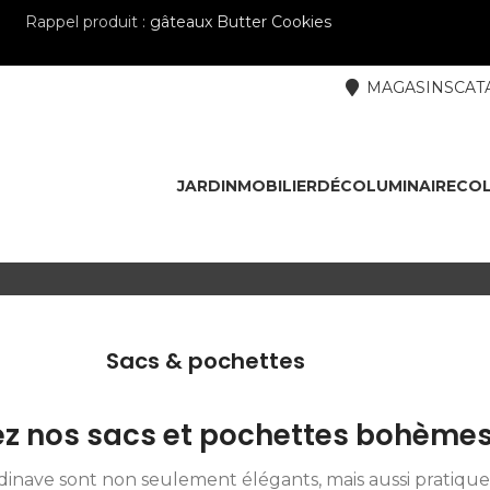
Rappel produit :
gâteaux Butter Cookies
MAGASINS
CAT
JARDIN
MOBILIER
DÉCO
LUMINAIRE
COL
Sacs & pochettes
z nos sacs et pochettes bohème
dinave sont non seulement élégants, mais aussi pratique