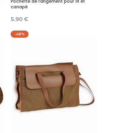
Pochette de rangement pour lit et
canapé
5.90
€
-48%