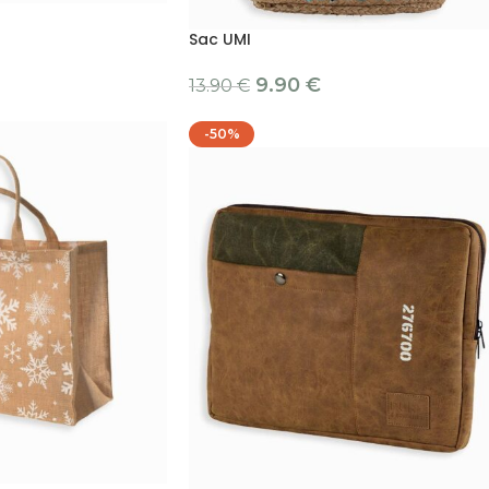
Sac UMI
9.90
€
13.90
€
-50%