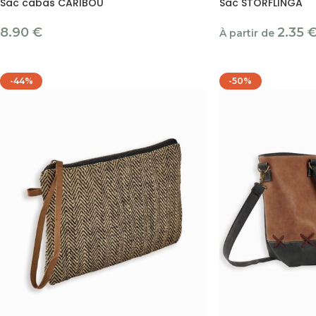
Sac cabas CARIBOU
Sac STORFLINGA
8.90
€
2.35
À partir de
-44%
-50%