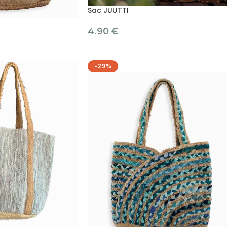
Sac JUUTTI
4.90
€
-29%