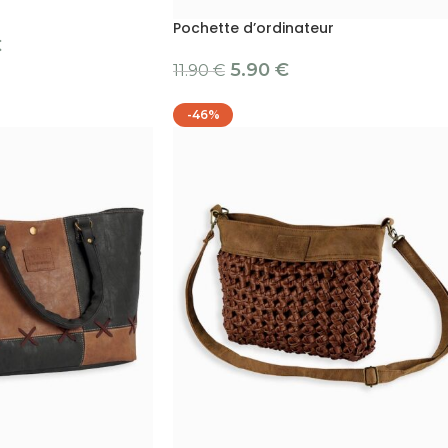
Pochette d’ordinateur
€
5.90
€
11.90
€
-46%