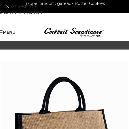
Rappel produit :
gâteaux Butter Cookies
Skip to navigation
Skip to main content
MENU