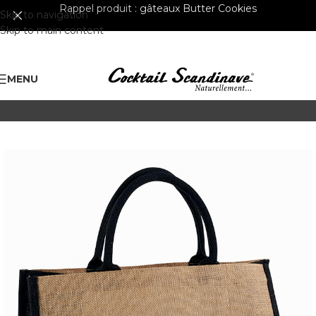
Rappel produit :
gâteaux Butter Cookies
Skip to navigation
Skip to main content
MENU