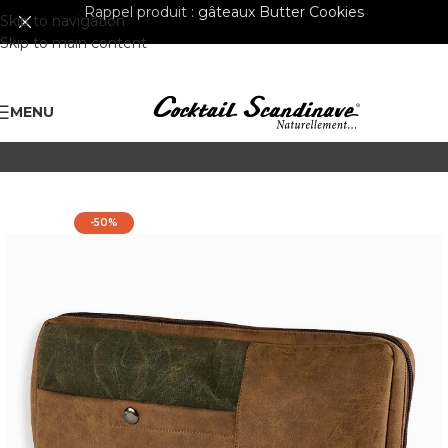
Rappel produit :
gâteaux Butter Cookies
Skip to navigation
Skip to main content
MENU
-50%