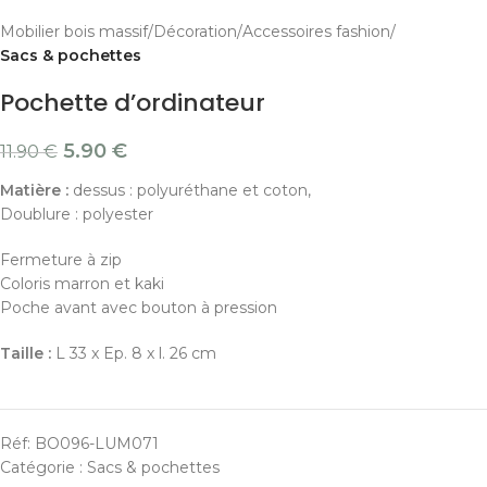
Mobilier bois massif
Décoration
Accessoires fashion
Sacs & pochettes
Pochette d’ordinateur
5.90
€
11.90
€
Matière :
dessus : polyuréthane et coton,
Doublure : polyester
Fermeture à zip
Coloris marron et kaki
Poche avant avec bouton à pression
Taille :
L 33 x Ep. 8 x l. 26 cm
Réf:
BO096-LUM071
Catégorie :
Sacs & pochettes