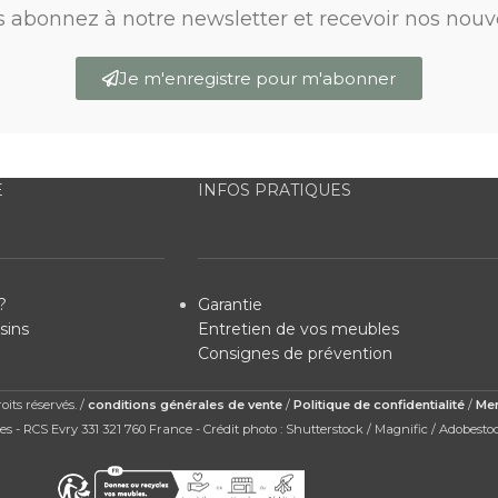
s abonnez à notre newsletter et recevoir nos nouv
Je m'enregistre pour m'abonner
E
INFOS PRATIQUES
?
Garantie
sins
Entretien de vos meubles
Consignes de prévention
its réservés. /
conditions générales de vente
/
Politique de confidentialité
/
Men
s - RCS Evry 331 321 760 France - Crédit photo : Shutterstock / Magnific / Adobesto