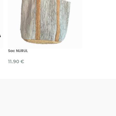
Sac NURUL
Sac UMI
11.90
€
9.90
13.90
€