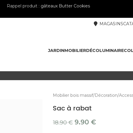
Rappel produit :
gâteaux Butter Cookies
MAGASINS
CAT
JARDIN
MOBILIER
DÉCO
LUMINAIRE
COL
Mobilier bois massif
Décoration
Access
Sac à rabat
9.90
€
18.90
€