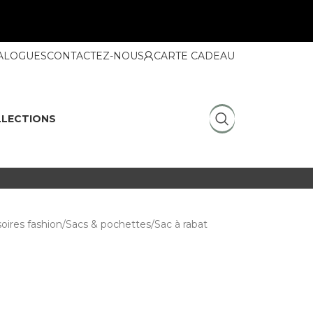
ALOGUES
CONTACTEZ-NOUS
CARTE CADEAU
LECTIONS
oires fashion
Sacs & pochettes
Sac à rabat