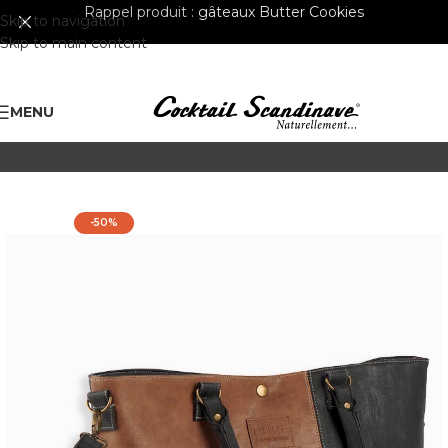
Rappel produit :
gâteaux Butter Cookies
Skip to navigation
Skip to main content
MENU
-50%