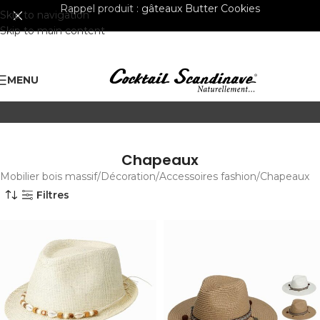
Rappel produit :
gâteaux Butter Cookies
Skip to navigation
Skip to main content
MENU
Chapeaux
Mobilier bois massif
Décoration
Accessoires fashion
Chapeaux
Filtres