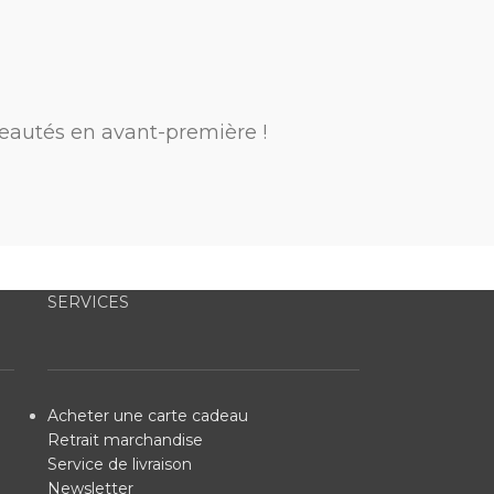
eautés en avant-première !
SERVICES
Acheter une carte cadeau
Retrait marchandise
Service de livraison
Newsletter