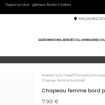
Rappel produit :
gâteaux Butter Cookies
MAGASINS
CAT
JARDIN
MOBILIER
DÉCO
LUMINAIRE
COL
Mobilier bois massif
Décoration
Access
Chapeau femme bord plat
Chapeau femme bord p
7.90
€