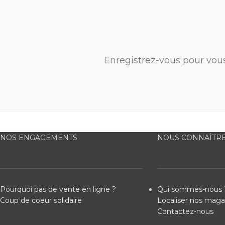
Enregistrez-vous pour vou
NOS ENGAGEMENTS
NOUS CONNAÎTR
Pourquoi pas de vente en ligne ?
Qui sommes-nous 
Coup de coeur solidaire
Localiser nos maga
Contactez-nous