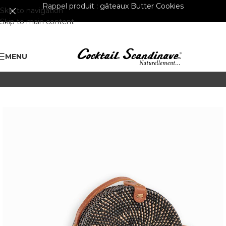
Rappel produit :
gâteaux Butter Cookies
Skip to navigation
Skip to main content
MENU