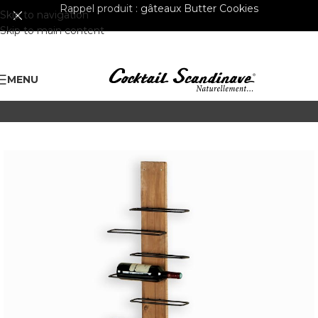
Rappel produit :
gâteaux Butter Cookies
Skip to navigation
Skip to main content
MENU