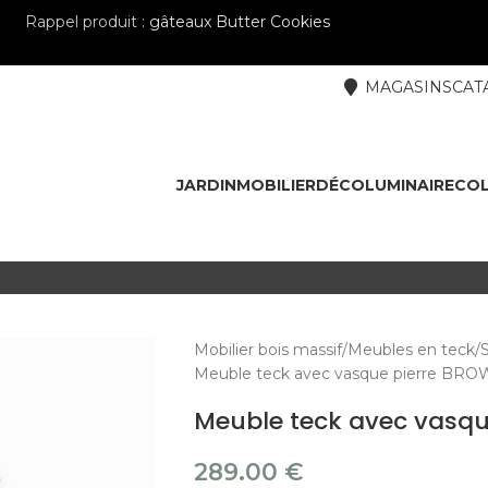
Rappel produit :
gâteaux Butter Cookies
MAGASINS
CAT
JARDIN
MOBILIER
DÉCO
LUMINAIRE
COL
Mobilier bois massif
Meubles en teck
S
Meuble teck avec vasque pierre BR
Meuble teck avec vasq
289.00
€