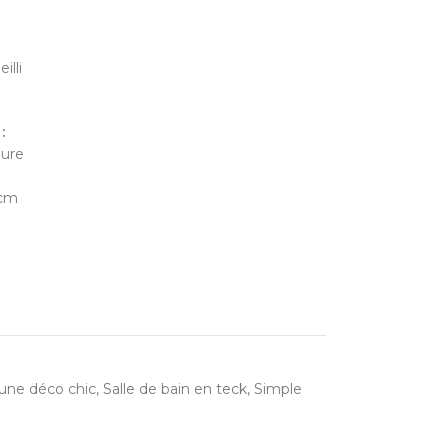
illi
:
eure
 cm
une déco chic
,
Salle de bain en teck
,
Simple