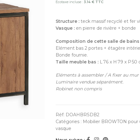
Ecotaxe incluse :
3.14 € TTC
Structure :
teck massif recyclé et fer vie
Vasque :
en pierre de rivière + bonde
Composition de cette salle de bains 
Elément bas 2 portes + étagère intéri
Bonde fournie.
Taille meuble bas :
L 76 x H 79 x P 50
Eléments à assembler / A fixer au mur
Luminaire vendue séparément.
Robinet non compris
Réf:
DOAHBRSDB2
Catégories :
Mobilier BROWTON pour 
vasque