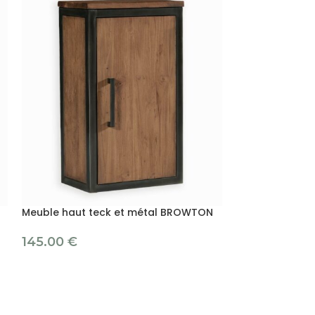
Meuble haut teck et métal BROWTON
Miroir BROWTO
145.00
€
99.00
€