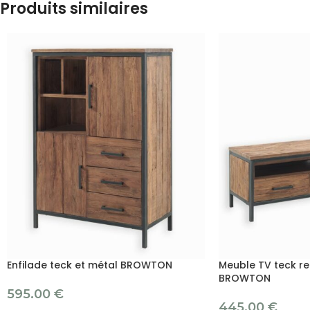
Produits similaires
Enfilade teck et métal BROWTON
Meuble TV teck recy
BROWTON
595.00
€
445.00
€