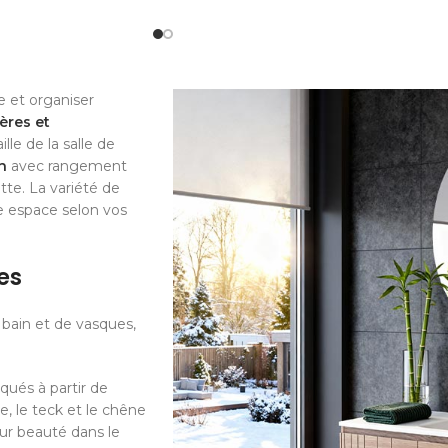
e et organiser
ères et
le de la salle de
n
avec rangement
tte. La variété de
e espace selon vos
es
bain et de vasques,
qués à partir de
le, le teck et le chêne
eur beauté dans le