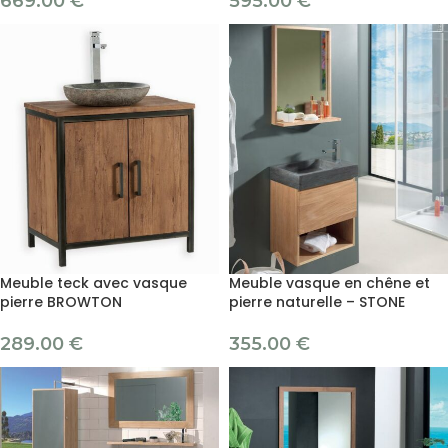
669.00
€
595.00
€
Meuble teck avec vasque
Meuble vasque en chêne et
pierre BROWTON
pierre naturelle – STONE
289.00
€
355.00
€