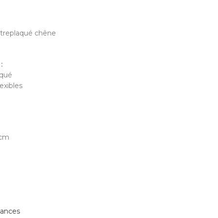
ntreplaqué chêne
:
aqué
exibles
 cm
mances