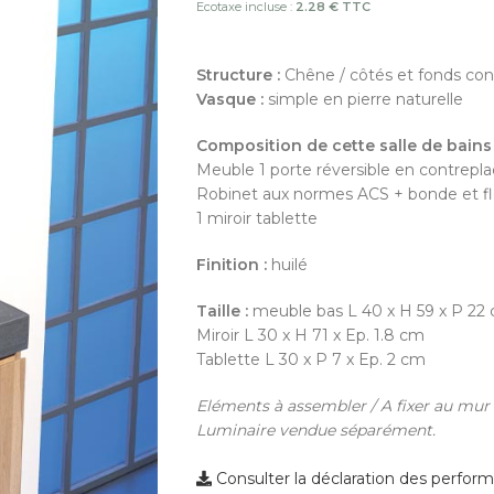
Ecotaxe incluse :
2.28 € TTC
Structure :
Chêne / côtés et fonds co
Vasque :
simple en pierre naturelle
Composition de cette salle de bains 
Meuble 1 porte réversible en contrepl
Robinet aux normes ACS + bonde et fl
1 miroir tablette
Finition :
huilé
Taille :
meuble bas L 40 x H 59 x P 22
Miroir L 30 x H 71 x Ep. 1.8 cm
Tablette L 30 x P 7 x Ep. 2 cm
Eléments à assembler / A fixer au mur
Luminaire vendue séparément.
Consulter la déclaration des perfor