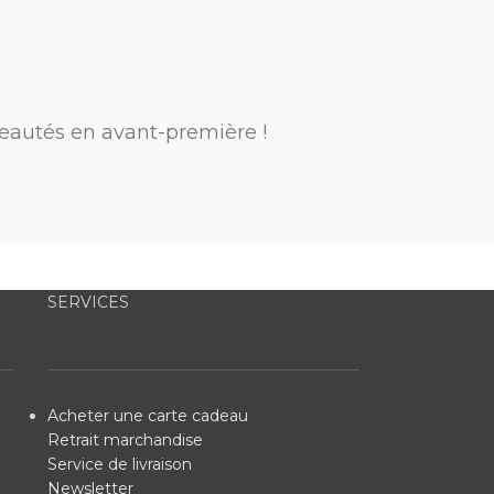
eautés en avant-première !
SERVICES
Acheter une carte cadeau
Retrait marchandise
Service de livraison
Newsletter