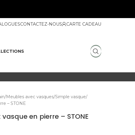
ALOGUES
CONTACTEZ-NOUS
CARTE CADEAU
LECTIONS
ain
Meubles avec vasques
Simple vasque
erre – STONE
 vasque en pierre – STONE