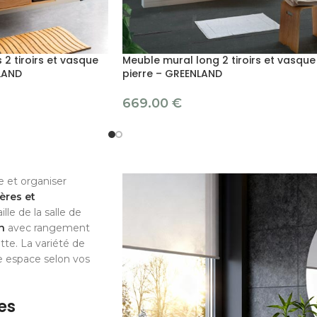
2 tiroirs et vasque
Meuble mural long 2 tiroirs et vasque
LAND
pierre – GREENLAND
669.00
€
e et organiser
ères et
le de la salle de
n
avec rangement
tte. La variété de
e espace selon vos
es