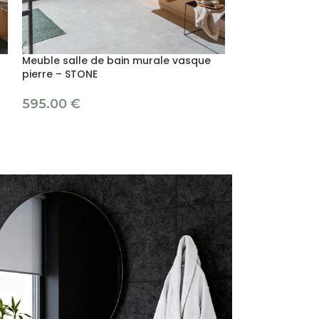
Meuble salle de bain murale vasque
Meuble vasque 
pierre – STONE
naturelle – ST
595.00
€
355.00
€