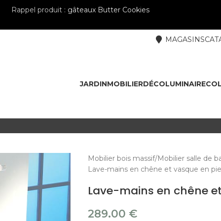
Rappel produit :
gâteaux Butter Cookies
MAGASINS
CAT
JARDIN
MOBILIER
DÉCO
LUMINAIRE
COL
Mobilier bois massif
Mobilier salle de b
Lave-mains en chêne et vasque en pi
Lave-mains en chêne et
289.00
€