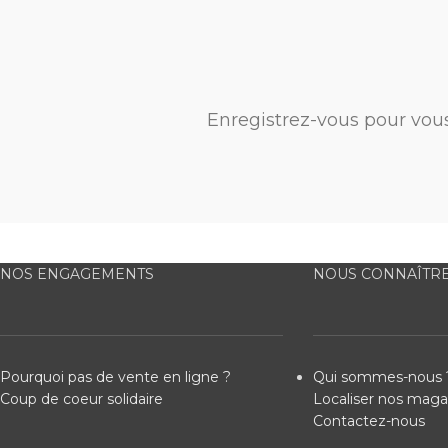
Enregistrez-vous pour vou
NOS ENGAGEMENTS
NOUS CONNAÎTR
Pourquoi pas de vente en ligne ?
Qui sommes-nous 
Coup de coeur solidaire
Localiser nos maga
Contactez-nous