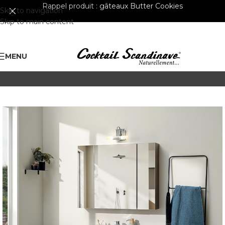
Rappel produit :
gâteaux Butter Cookies
Skip to navigation
Skip to main content
MENU