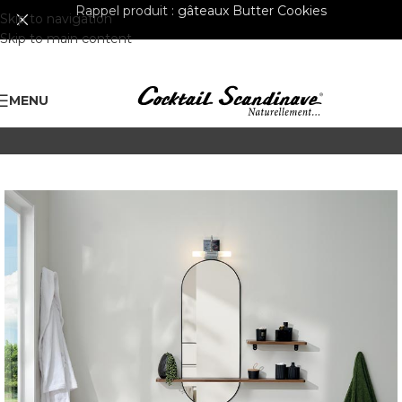
Rappel produit :
gâteaux Butter Cookies
Skip to navigation
Skip to main content
MENU