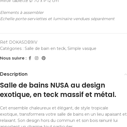
Miroir tablette
Ø 70 x P 12 cm
Elements à assembler
Echelle porte-serviettes et luminaire vendues séparément
Réf:
DOKASDB9IV
Catégories :
Salle de bain en teck
,
Simple vasque
Nous suivre :
Description
Salle de bains NUSA au design
exotique, en teck massif et métal.
Cet ensemble chaleureux et élégant, de style tropicale
exotique, transformera votre salle de bains en un lieu apaisant et
relaxant. Son design hors du commun et son bois rainuré lui
apportent un charme tout particulier.