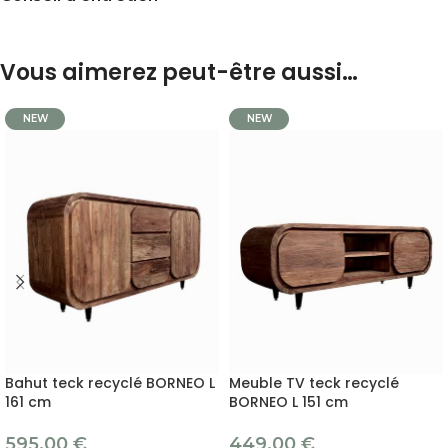
Vous aimerez peut-être aussi…
NEW
NEW
Bahut teck recyclé BORNEO L
Meuble TV teck recyclé
161 cm
BORNEO L 151 cm
595.00
€
449.00
€