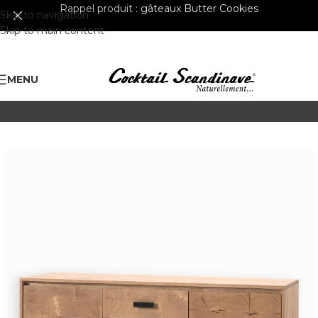
Rappel produit :
gâteaux Butter Cookies
Skip to navigation
Skip to main content
MENU