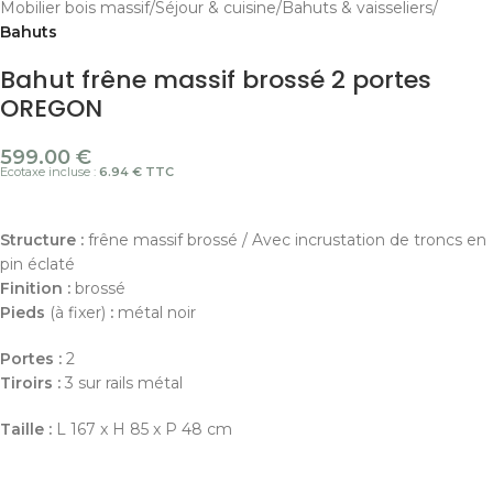
Mobilier bois massif
Séjour & cuisine
Bahuts & vaisseliers
Bahuts
Bahut frêne massif brossé 2 portes
OREGON
599.00
€
Ecotaxe incluse :
6.94 € TTC
Structure :
frêne massif brossé / Avec incrustation de troncs en
pin éclaté
Finition
:
brossé
Pieds
(à fixer)
:
métal noir
Portes :
2
Tiroirs :
3 sur rails métal
Taille :
L 167 x H 85 x P 48 cm