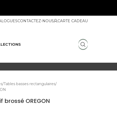
ALOGUES
CONTACTEZ-NOUS
CARTE CADEAU
LECTIONS
es
Tables basses rectangulaires
GON
if brossé OREGON