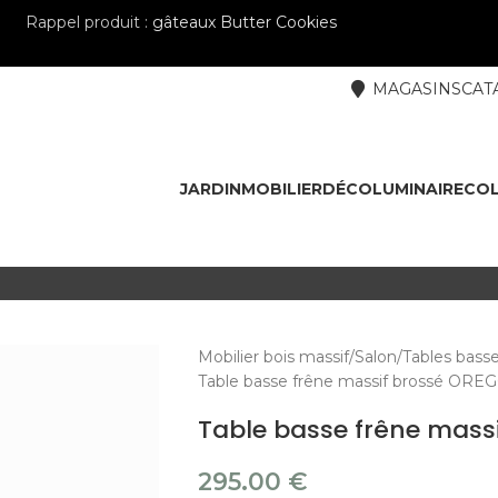
Rappel produit :
gâteaux Butter Cookies
MAGASINS
CAT
JARDIN
MOBILIER
DÉCO
LUMINAIRE
COL
Mobilier bois massif
Salon
Tables bass
Table basse frêne massif brossé ORE
Table basse frêne mass
295.00
€