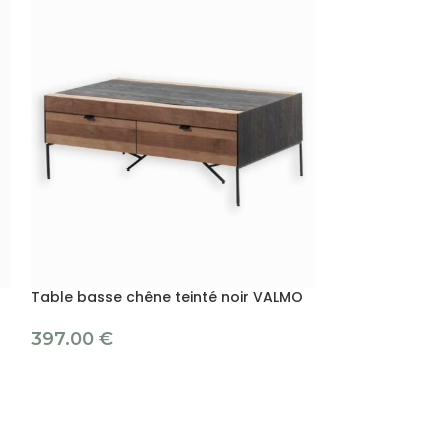
Table basse chêne teinté noir VALMO
Table basse pi
397.00
€
269.00
€