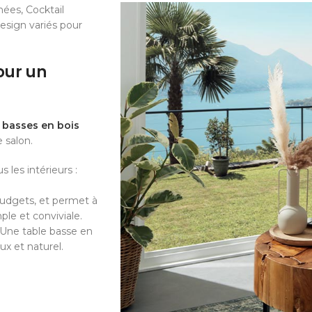
ées, Cocktail
esign variés pour
our un
 basses en bois
 salon.
 les intérieurs :
budgets, et permet à
le et conviviale.
 Une table basse en
ux et naturel.