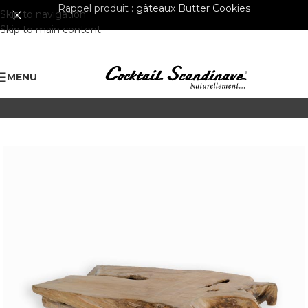
Rappel produit :
gâteaux Butter Cookies
Skip to navigation
Skip to main content
MENU