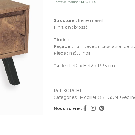
Ecotaxe incluse :
1.1 € TTC
Structure :
frêne massif
Finition :
brossé
Tiroir :
1
Façade tiroir :
avec incrustation de t
Pieds :
métal noir
Taille :
L 40 x H 42 x P 35 cm
Réf:
KORCH1
Catégories :
Mobilier OREGON avec inc
Nous suivre :