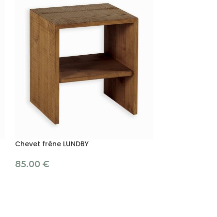
Chevet frêne LUNDBY
Chevet pin mass
85.00
€
89.00
€