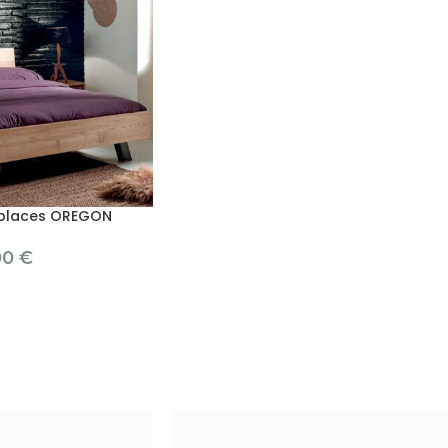
2 places OREGON
00
€