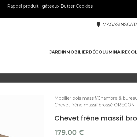
Rappel produit :
gâteaux Butter Cookies
MAGASINS
CAT
JARDIN
MOBILIER
DÉCO
LUMINAIRE
COL
Mobilier bois massif
Chambre & burea
Chevet frêne massif brossé OREGON
Chevet frêne massif b
179.00
€